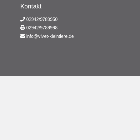
Kontakt
02942/9789950
02942/9789998
info@vivet-kleintiere.de