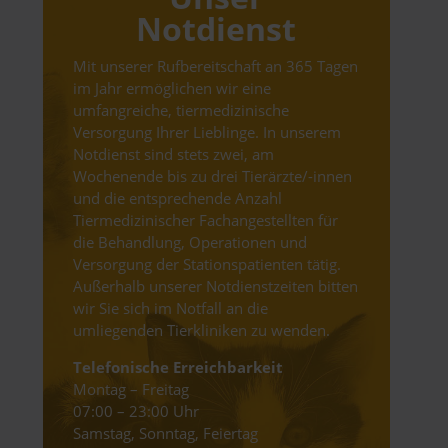
Notdienst
Mit unserer Rufbereitschaft an 365 Tagen
im Jahr ermöglichen wir eine
umfangreiche, tiermedizinische
Versorgung Ihrer Lieblinge. In unserem
Notdienst sind stets zwei, am
Wochenende bis zu drei Tierärzte/-innen
und die entsprechende Anzahl
Tiermedizinischer Fachangestellten für
die Behandlung, Operationen und
Versorgung der Stationspatienten tätig.
Außerhalb unserer Notdienstzeiten bitten
wir Sie sich im Notfall an die
umliegenden Tierkliniken zu wenden.
Telefonische Erreichbarkeit
Montag – Freitag
07:00 – 23:00 Uhr
Samstag, Sonntag, Feiertag