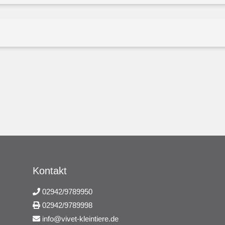
Kontakt
02942/9789950
02942/9789998
info@vivet-kleintiere.de