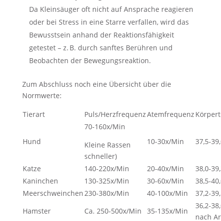
Da Kleinsäuger oft nicht auf Ansprache reagieren
oder bei Stress in eine Starre verfallen, wird das
Bewusstsein anhand der Reaktionsfähigkeit
getestet – z. B. durch sanftes Berühren und
Beobachten der Bewegungsreaktion.
Zum Abschluss noch eine Übersicht über die
Normwerte:
Tierart
Puls/Herzfrequenz
Atemfrequenz
Körper
70-160x/Min
Hund
10-30x/Min
37,5-39
Kleine Rassen
schneller)
Katze
140-220x/Min
20-40x/Min
38,0-39
Kaninchen
130-325x/Min
30-60x/Min
38,5-40
Meerschweinchen
230-380x/Min
40-100x/Min
37,2-39
36,2-38,
Hamster
Ca. 250-500x/Min
35-135x/Min
nach Ar