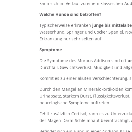
kann sich im Verlauf zu einem klassischen Ad
Welche Hunde sind betroffen?
Typischerweise erkranken
junge bis mittelalt
Wasserhund, Springer und Cocker Spaniel, Nova 
Erkrankung nur sehr selten auf.
Symptome
Die Symptome des Morbus Addison sind oft
un
Durchfall, Gewichtsverlust, Müdigkeit und al
Kommt es zu einer akuten Verschlechterung, 
Durch den Mangel an Mineralokortikoiden komm
Urinabsatz, starkem Durst, Flüssigkeitsverlu
neurologische Symptome auftreten.
Fehlt zusätzlich Cortisol, kann es zu Unterzu
der Magen-Darm-Schleimhaut beeinträchtigt, w
Befindet sich ein Hund in einer Addison-Krise