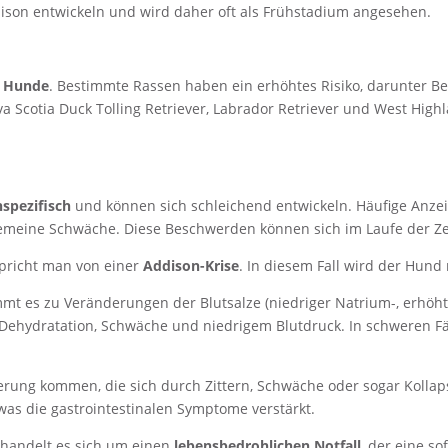
dison entwickeln und wird daher oft als Frühstadium angesehen.
e Hunde
. Bestimmte Rassen haben ein erhöhtes Risiko, darunter Bea
Scotia Duck Tolling Retriever, Labrador Retriever und West Highlan
spezifisch
und können sich schleichend entwickeln. Häufige Anzeic
lgemeine Schwäche. Diese Beschwerden können sich im Laufe der Zei
spricht man von einer
Addison-Krise
. In diesem Fall wird der Hund m
t es zu Veränderungen der Blutsalze (niedriger Natrium-, erhöht
st, Dehydratation, Schwäche und niedrigem Blutdruck. In schweren
ckerung kommen, die sich durch Zittern, Schwäche oder sogar Kolla
as die gastrointestinalen Symptome verstärkt.
, handelt es sich um einen
lebensbedrohlichen Notfall
, der eine so