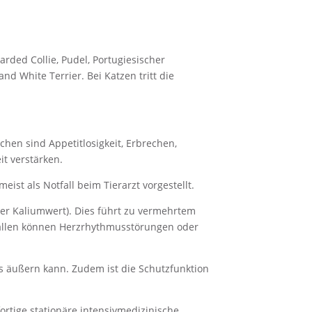
rded Collie, Pudel, Portugiesischer
d White Terrier. Bei Katzen tritt die
hen sind Appetitlosigkeit, Erbrechen,
t verstärken.
eist als Notfall beim Tierarzt vorgestellt.
er Kaliumwert). Dies führt zu vermehrtem
 Fällen können Herzrhythmusstörungen oder
ps äußern kann. Zudem ist die Schutzfunktion
fortige stationäre intensivmedizinische