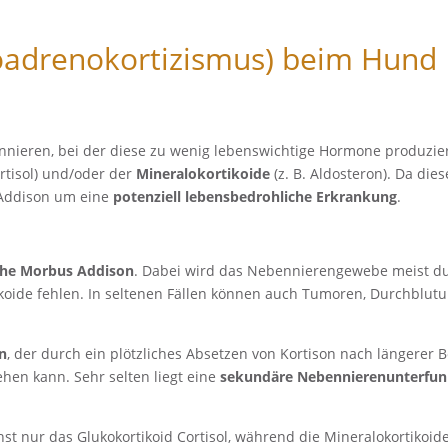
adrenokortizismus) beim Hund
nieren, bei der diese zu wenig lebenswichtige Hormone produziere
ortisol) und/oder der
Mineralokortikoide
(z. B. Aldosteron). Da di
 Addison um eine
potenziell lebensbedrohliche Erkrankung
.
che Morbus Addison
. Dabei wird das Nebennierengewebe meist du
koide fehlen. In seltenen Fällen können auch Tumoren, Durchblut
n
, der durch ein plötzliches Absetzen von Kortison nach längere
hen kann. Sehr selten liegt eine
sekundäre Nebennierenunterfun
hst nur das Glukokortikoid Cortisol, während die Mineralokortikoi