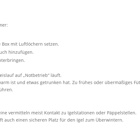
mer:
e Box mit Luftlöchern setzen.
uch hinzufügen.
nterbringen.
islauf auf „Notbetrieb“ läuft.
 warm ist und etwas getrunken hat. Zu frühes oder übermäßiges Fü
führen.
eine vermitteln meist Kontakt zu Igelstationen oder Päppelstellen.
t auch einen sicheren Platz für den Igel zum Überwintern.